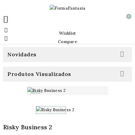
0


Wishlist

Compare

Novidades

Produtos Visualizados
Novo
Risky Business 2