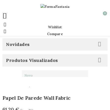
0


Wishlist

Compare

Novidades

Produtos Visualizados
Novo
Papel De Parede Wall Fabric
61,20 €